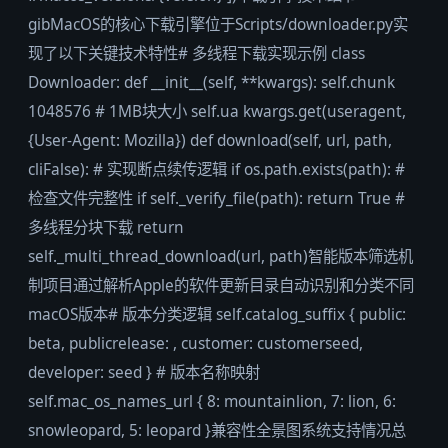
gibMacOS的核心下载引擎位于Scripts/downloader.py实
现了以下关键技术特性# 多线程下载实现示例 class
Downloader: def __init__(self, **kwargs): self.chunk
1048576 # 1MB块大小 self.ua kwargs.get(useragent,
{User-Agent: Mozilla}) def download(self, url, path,
cliFalse): # 实现断点续传逻辑 if os.path.exists(path): #
检查文件完整性 if self._verify_file(path): return True #
多线程分块下载 return
self._multi_thread_download(url, path)智能版本筛选机
制项目通过解析Apple的软件更新目录自动识别和分类不同
macOS版本# 版本分类逻辑 self.catalog_suffix { public:
beta, publicrelease: , customer: customerseed,
developer: seed } # 版本名称映射
self.mac_os_names_url { 8: mountainlion, 7: lion, 6:
snowleopard, 5: leopard }兼容性全景图系统支持情况总