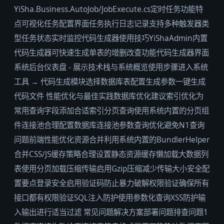
YiSha.Business.AutoJob/JobExecute.cs定时任务功能特
点可视化任务配置界面任务执行日志记录支持多种触发器类
型任务状态实时监控代码生成器使用技巧YiShaAdmin内置
代码生成器可快速生成单表的增删改查功能代码生成器界面
系统后台仪表盘 - 展示技术栈与系统概览使用步骤进入系统
工具 → 代码生成模块选择数据库表配置生成参数一键生成
代码文件 性能优化与最佳实践数据库优化建议索引优化为
常用查询字段添加合适索引分页查询使用系统内置的分页组
件连接池合理配置数据库连接池参数查询优化避免N1查询
问题前端性能优化资源合并利用系统内置的BundlerHelper
合并CSS/JS缓存策略合理设置静态资源缓存懒加载大数据列
表使用分页加载压缩传输启用Gzip压缩减少传输大小安全配
置要点登录安全启用验证码防止暴力破解权限验证确保所有
接口都有权限验证SQL注入防护使用参数化查询XSS防护输
入输出进行适当过滤️ 常见问题解决方案部署问题排查问题1