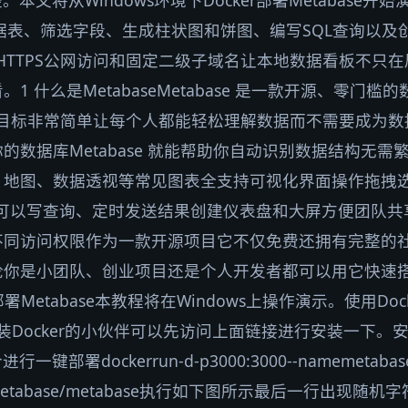
本文将从Windows环境下Docker部署Metabase
数据表、筛选字段、生成柱状图和饼图、编写SQL查询以
 配置HTTPS公网访问和固定二级子域名让本地数据看板不
什么是MetabaseMetabase 是一款开源、零门槛的数据可
平台。它的目标非常简单让每个人都能轻松理解数据而不需要成为数
的数据库Metabase 就能帮助你自动识别数据结构无
、地图、数据透视等常见图表全支持可视化界面操作拖拽
用户可以写查询、定时发送结果创建仪表盘和大屏方便团队
不同访问权限作为一款开源项目它不仅免费还拥有完整的
论你是小团队、创业项目还是个人开发者都可以用它快速
部署Metabase本教程将在Windows上操作演示。使用Do
有安装Docker的小伙伴可以先访问上面链接进行安装一下。安
部署dockerrun-d-p3000:3000--namemetabase-
-data metabase/metabase执行如下图所示最后一行出