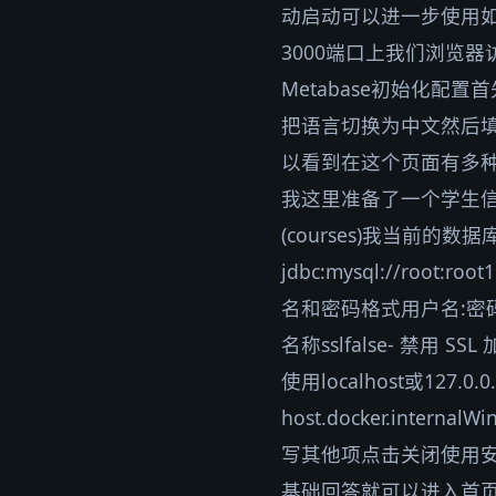
动启动可以进一步使用如
3000端口上我们浏览器访问测
Metabase初始化配置
把语言切换为中文然后
以看到在这个页面有多种
我这里准备了一个学生信息表数
(courses)我当前的数
jdbc:mysql://root:ro
名和密码格式用户名:密码192
名称sslfalse- 禁
使用localhost或127.
host.docker.intern
写其他项点击关闭使用
基础回答就可以进入首页啦