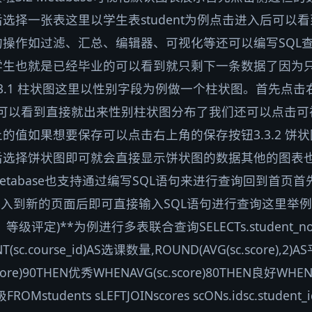
选择一张表这里以学生表student为例点击进入后可以
操作如过滤、汇总、编辑器、可视化等还可以编写SQL
学生也就是已经毕业的可以看到就只剩下一条数据了因为
3.3.1 柱状图这里以性别字段为例做一个柱状图。首先点
完成可以看到直接就出来性别柱状图分布了我们还可以点击
的值如果想要保存可以点击右上角的保存按钮3.3.2 饼
选择饼状图即可就会直接显示饼状图的数据其他的图表也
etabase也支持通过编写SQL语句来进行查询回到首页
进入到新的页面后即可直接输入SQL语句进行查询这里举例
评定)**为例进行多表联合查询SELECTs.student_noA
T(sc.course_id)AS选课数量,ROUND(AVG(sc.score),2)
core)90THEN优秀WHENAVG(sc.score)80THEN良好WHENA
students sLEFTJOINscores scONs.idsc.student_