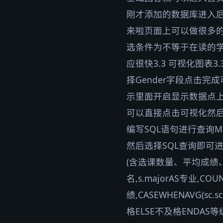
刚才添加的数据库进入后
来啦页面上可以做很多的
选条件为不等于在读的
应很快3.3 可视化图表
择Gender字段点击
示里面开启显示数据点上
可以直接点击可视化然后
编写SQL语句进行查询M
然后选择SQL查询即可
(含选课数量、平均成绩、等级
名,s.majorAS专业,COUN
绩,CASEWHENAVG(sc.s
格ELSE不及格ENDAS等级FROM