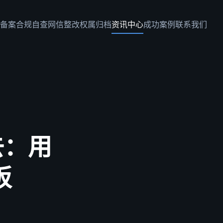
备案
合规自查
网信整改
权属归档
资讯中心
成功案例
联系我们
去：用
板