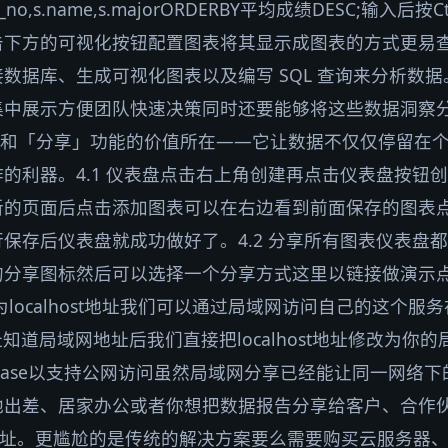
dent_no,s.name,s.majorORDERBY平均成绩DESC;输
下方的可视化按钮配置图表将其显示成图表的方式更易查
数据库、生成可视化图表以及编写 SQL 查询来分析数
集中展示方便团队快速决策同时还要能够将这些数据洞察
仪表盘」和「分享」功能的价值所在——它让数据不仅仅停留
的利器。4.1 仪表盘点击右上角创建再点击仪表盘按钮
新的页面后点击添加图表可以在右边看到前面保存的图表
保存后仪表盘就成功做好了。4.2 分享所有图表仪表盘
的分享图标然后可以选择一个分享方式这里以链接做演示
ocalhost地址我们可以通过局域网访问自己的这个服务在cm
知道局域网地址后我们直接把localhost地址修改为你
tabase以支持公网访问虽然局域网分享已经能让同一网络
地出差、居家办公或者你想把数据报告分享给客户、合作
或局域网地址。更尴尬的是传统的解决方案要么需要购买云服务器、