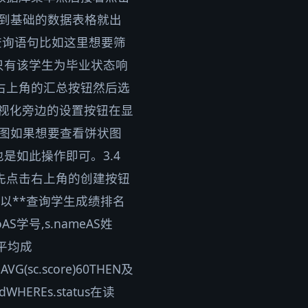
看到基础的数据表格就出
查询语句比如这里想要筛
只有该学生为毕业状态响
击右上角的汇总按钮然后选
可视化旁边的设置按钮在显
状图如果想要查看饼状图
是如此操作即可。3.4
首先点击右上角的创建按钮
以**查询学生成绩排名
S学号,s.nameAS姓
AS平均成
VG(sc.score)60THEN及
idWHEREs.status在读