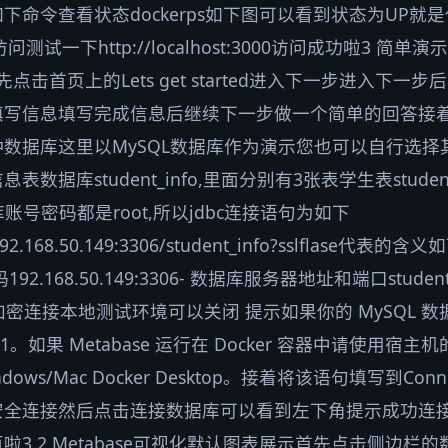
下命令查看状态dockerps如下图可以看到状态为UP就
试一下http://localhost:3000访问成功啦3 简单演示使
首先点击首页上的Lets get started进入下一步进入下
填写信息填写完成信息后继续下一步做一个简单的回答接
数据库这里以MySQL数据库作为演示您也可以自行选择
据库student_info,里面分别有3张表学生表students
据库账号密码都是root,所以jdbc连接语句为如下
ot192.168.50.149:3306/student_info?sslflase代表的
.168.50.149:3306- 数据库服务器地址和端口studen
用 SSL 加密连接本地测试环境可以关闭 提示如果你的 MySQ
0.0.1。如果 Metabase 运行在 Docker 容器中请使用宿主
alWindows/Mac Docker Desktop。接着将该语句填写到Con
安全连接然后点击连接数据库可以看到左下角提示成功连
3.2 Metabase可视化默认图表展示首先点击侧边栏