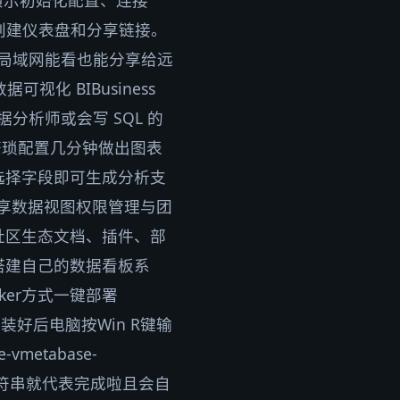
开始演示初始化配置、连接
及创建仪表盘和分享链接。
只在局域网能看也能分享给远
视化 BIBusiness
据分析师或会写 SQL 的
需繁琐配置几分钟做出图表
选择字段即可生成分析支
共享数据视图权限管理与团
社区生态文档、插件、部
搭建自己的数据看板系
cker方式一键部署
装好后电脑按Win R键输
vmetabase-
现随机字符串就代表完成啦且会自