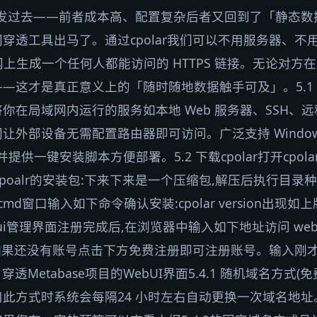
F 发过去——前者成本高、配置复杂后者又回到了「静态
穿透工具出马了。通过cpolar我们可以不用服务器、不用
射到公网上生成一个任何人都能访问的 HTTPS 链接。无论对
才是真正意义上的「随时随地数据触手可及」。5.1 什么是cp
你在局域网内运行的服务如本地 Web 服务器、SSH、
外部设备无需配置路由器即可访问。广泛支持 Windows、
并提供一键安装脚本方便部署。5.2 下载cpolar打开cpo
下载cpoalr的安装包:下来下来是一个压缩包,解压后执行目
md窗口输入如下命令确认安装:cpolar version出现如
eb ui管理界面注册完成后,在浏览器中输入如下地址访问 web
ost:9200如果还没有账号点击下方免费注册即可注册账号。输入刚
 穿透Metabase项目的WebUI界面5.4.1 随机域名方式
此方式时系统会每隔24 小时左右自动更换一次域名地