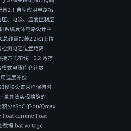
了37%关键是通过精确
置2.1 典型应用电路拓
池电压、电流、温度控制层
至主机系统具体电路设计中
C总线需加装2.2kΩ上拉
发现当检测电阻位置距离
连接方式布线。2.2 寄存
混合模式电压库仑计数
 // 启用温度补偿
采样SS3模块设置采样保持时
电量计量算法实现精确的
SoC (∫I·dt)/Qmax
t current; float
取原始数据 bat-voltage