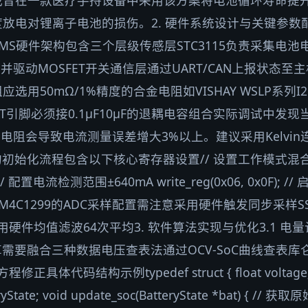
曾在一款医疗手持设备中采用该方案将电池循环寿命提升
放电对锂离子电池的损伤。2. 硬件系统设计与关键参数配
MS硬件架构包含三个层级传感层STC3115负责采集电
算法并驱动MOSFET开关通信层通过UART/CAN上报状态
用50mΩ/1%精度的合金电阻如VISHAY WSLP系列I2
VBAT引脚必须接0.1μF10μF的退耦电容组合实际调试中
引线电阻会导致电流测量误差增大3%以上。建议采用Kelvin
5的初始化流程包含以下核心寄存器设置// 设置工作模式
A); // 配置电流检测范围±640mA write_reg(0x06, 0x0F);
, 0x80);TM4C1299的ADC采样配置需注意采用硬件触发同步
用硬件均值滤波64次平均3. 软件算法实现与优化3.1 
rge计算需要融合三种数据电压查表法通过OCV-SoC曲线查表库仑积分Δ
具体代码结构示例typedef struct { float voltage; floa
teryState; void update_soc(BatteryState *bat) { // 获