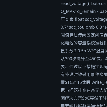
read_voltage(); bat-cu
Q_MAX; q_remain - bat
压查表 float soc_voltag
0.7*soc_coulomb 0.3*
阈值算法传统固定阈值
化电池的容量误校准我们采用动态阈
偿系数β-0.5mV/℃温
从300次提升至450次
要。通过以下措施实现5μA
有外设时钟采用事件唤醒机制电
置STC3115休眠 write_re
据与问题排查在某无人机
因解决方案SoC突然下
用双绞线屏蔽层通信超时