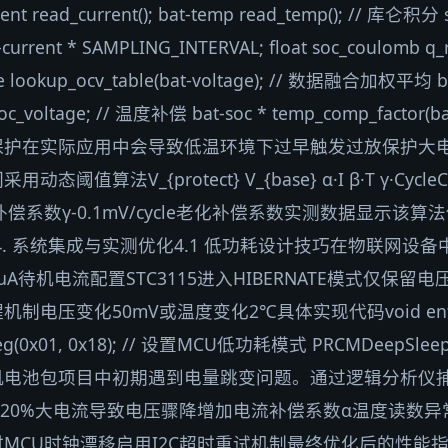
rrent read_current(); bat-temp read_temp(); // 库仑积分 s
-current * SAMPLING_INTERVAL; float soc_coulomb q_
e lookup_ocv_table(bat-voltage); // 数据融合加权平均 b
soc_voltage; // 温度补偿 bat-soc * temp_comp_factor(
保护在实际应用中会导致低温环境下过早触发过放保护大
值算法V_{protect} V_{base} α·I β·T γ·Cycl
度补偿系数γ-0.1mV/cycle老化补偿系数实测数据显示该算
。4. 系统集成与实测优化4.1 低功耗设计技巧在物联网设
待机电流配置STC3115进入HIBERNATE模式仅保留电压
压变化50mV或温度变化2℃具体实现代码void enter_low
g(0x01, 0x18); // 设置MCU低功耗模式 PRCMDeepSleep()
电池包项目中初期遇到电量跳变问题。通过逻辑分析仪捕
降20%大电流导致电压骤降增加电流补偿系数α温度读数异
MCU时钟漂移启用I2C超时重试机制最终优化后的性能指标