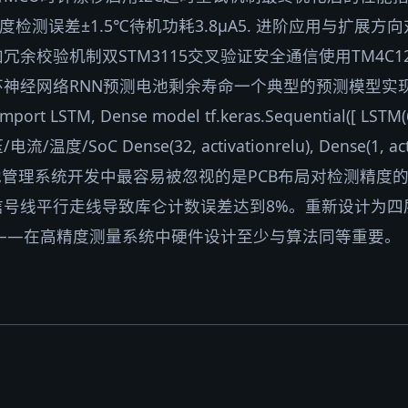
度检测误差±1.5℃待机功耗3.8μA5. 进阶应用与扩展
余校验机制双STM3115交叉验证安全通信使用TM4C12
网络RNN预测电池剩余寿命一个典型的预测模型实现框架impo
 import LSTM, Dense model tf.keras.Sequential([ LSTM(6
/SoC Dense(32, activationrelu), Dense(1, acti
电池管理系统开发中最容易被忽视的是PCB布局对检测精度
信号线平行走线导致库仑计数误差达到8%。重新设计为四
们——在高精度测量系统中硬件设计至少与算法同等重要。