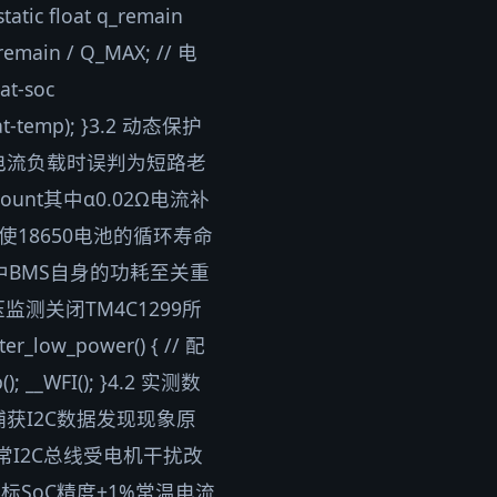
tatic float q_remain
remain / Q_MAX; // 电
at-soc
bat-temp); }3.2 动态保护
电流负载时误判为短路老
eCount其中α0.02Ω电流补
法使18650电池的循环寿命
备中BMS自身的功耗至关重
监测关闭TM4C1299所
_power() { // 配
; __WFI(); }4.2 实测数
获I2C数据发现现象原
常I2C总线受电机干扰改
SoC精度±1%常温电流