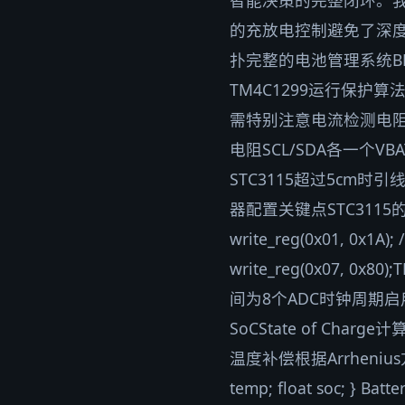
智能决策的完整闭环。我
的充放电控制避免了深度
扑完整的电池管理系统B
TM4C1299运行保护
需特别注意电流检测电阻应选
电阻SCL/SDA各一个
STC3115超过5cm时
器配置关键点STC311
write_reg(0x01, 0x1
write_reg(0x07
间为8个ADC时钟周期启
SoCState of Cha
温度补偿根据Arrhenius方程修正
temp; float soc; } Bat