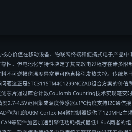
统的核心价值在移动设备、物联网终端和便携式电子产品中
可靠性。但电池化学特性决定了其充放电过程存在诸多限
材料不可逆损伤温度异常更可能直接引发热失控。传统基
这正是STC3115TM4C1299NCZAD组合方案的价值所
芯片通过库仑计数Coulomb Counting技术实现毫
度2.7-4.5V范围集成温度传感器±1℃精度支持I2C通信
ZAD作为TI的ARM Cortex-M4微控制器提供了120M
B、CAN等硬件加密加速引擎低功耗模式最低1.6μA两者